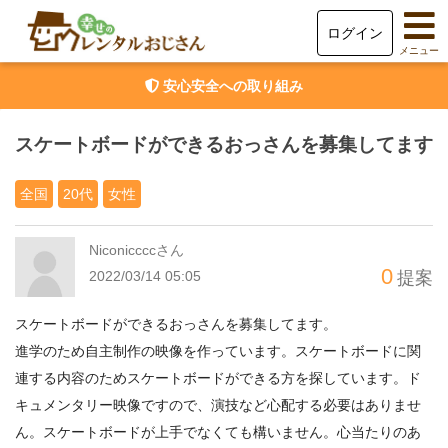
ログイン
メニュー
安心安全への取り組み
スケートボードができるおっさんを募集してます
全国
20代
女性
Niconiccccさん
0
2022/03/14 05:05
提案
スケートボードができるおっさんを募集してます。
進学のため自主制作の映像を作っています。スケートボードに関
連する内容のためスケートボードができる方を探しています。ド
キュメンタリー映像ですので、演技など心配する必要はありませ
ん。スケートボードが上手でなくても構いません。心当たりのあ