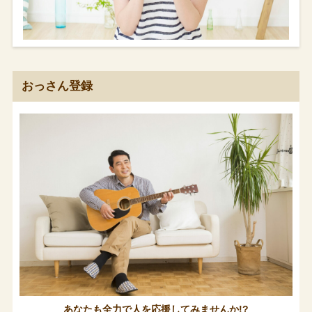
おっさん登録
あなたも全力で人を応援してみませんか!?