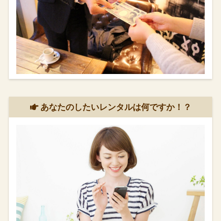
あなたのしたいレンタルは何ですか！？