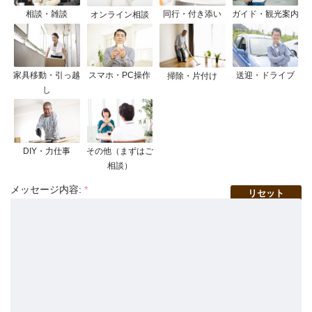
相談・雑談
同行・付き添い
ガイド・観光案内
オンライン相談
家具移動・引っ越
スマホ・PC操作
送迎・ドライブ
掃除・片付け
し
DIY・力仕事
その他（まずはご
相談）
メッセージ内容:
*
リセット